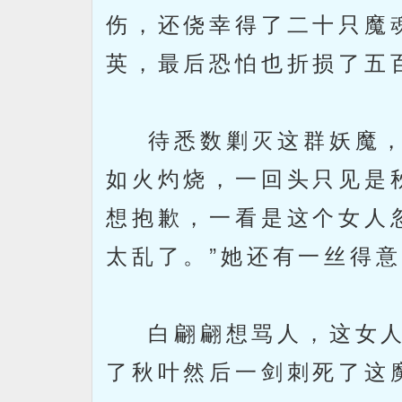
伤，还侥幸得了二十只魔
英，最后恐怕也折损了五
待悉数剿灭这群妖魔，
如火灼烧，一回头只见是
想抱歉，一看是这个女人
太乱了。”她还有一丝得
白翩翩想骂人，这女人
了秋叶然后一剑刺死了这魔