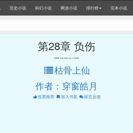
说
历史小说
科幻小说
网游小说
排行榜
完本小说
第28章 负伤
第28章 负伤-枯骨上仙-十月阅读
枯骨上仙
作者：穿窗皓月
投票推荐
加入书签
留言反馈