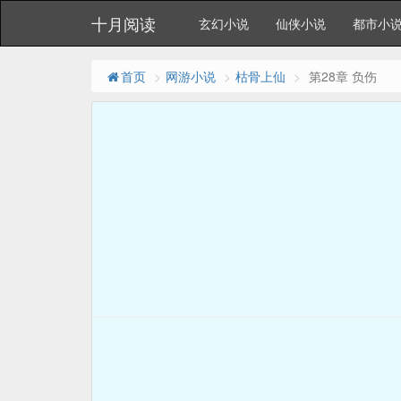
十月阅读
玄幻小说
仙侠小说
都市小
首页
网游小说
枯骨上仙
第28章 负伤