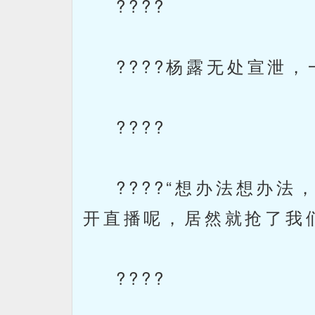
????
????杨露无处宣泄，
????
????“想办法想办法
开直播呢，居然就抢了我
????