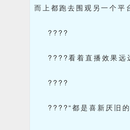
而上都跑去围观另一个平
????
????看着直播效果远
????
????“都是喜新厌旧