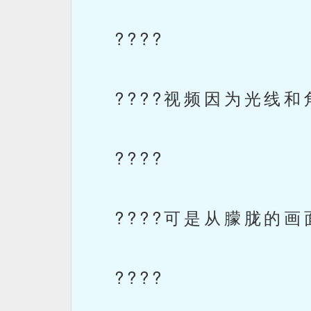
????
????视频因为光线和
????
????可是从朦胧的画
????