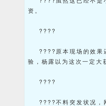
????虽然这已经不是
资。
????
????原本现场的效果
验，杨露以为这次一定大
????
????不料突发状况，