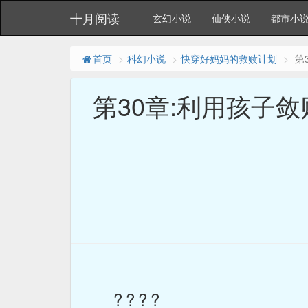
十月阅读
玄幻小说
仙侠小说
都市小
首页
科幻小说
快穿好妈妈的救赎计划
第
第30章:利用孩子
????