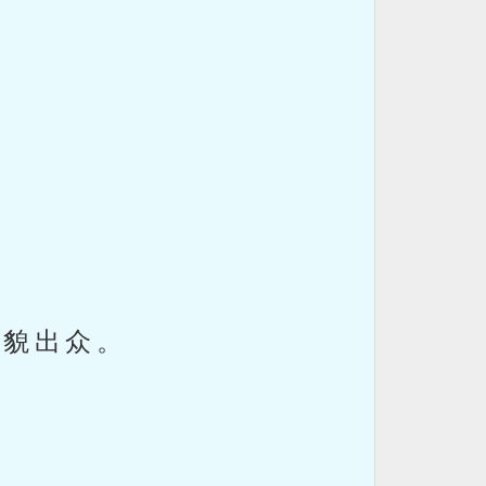
。
相貌出众。