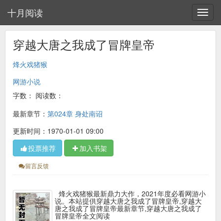
十月阅读
穿越大唐之我成了冒牌皇帝
烽火戏猪猴
网游小说
字数：
阅读数：
最新章节：
第024章 身处南诏
更新时间：1970-01-01 09:00
投票推荐
加入书架
留言反馈
烽火戏猪猴最新鼎力大作，2021年度必看网游小
说。本站提供穿越大唐之我成了冒牌皇帝,穿越大
唐之我成了冒牌皇帝最新章节,穿越大唐之我成了
冒牌皇帝全文阅读