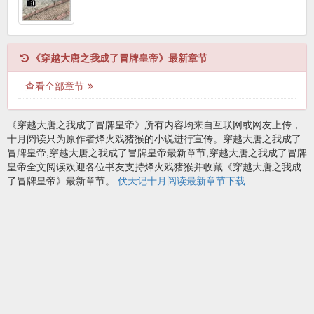
《穿越大唐之我成了冒牌皇帝》最新章节
查看全部章节
《穿越大唐之我成了冒牌皇帝》所有内容均来自互联网或网友上传，
十月阅读只为原作者烽火戏猪猴的小说进行宣传。穿越大唐之我成了
冒牌皇帝,穿越大唐之我成了冒牌皇帝最新章节,穿越大唐之我成了冒牌
皇帝全文阅读欢迎各位书友支持烽火戏猪猴并收藏《穿越大唐之我成
了冒牌皇帝》最新章节。
伏天记十月阅读最新章节下载