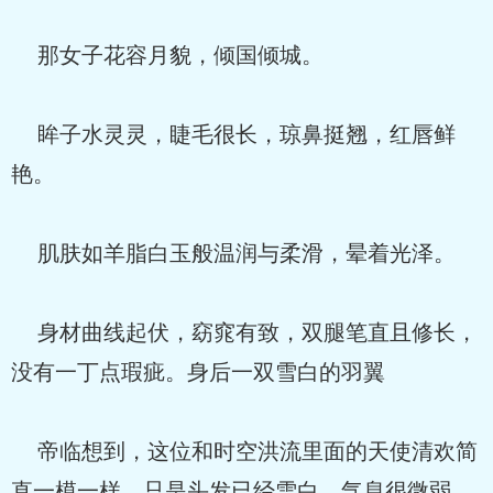
那女子花容月貌，倾国倾城。
眸子水灵灵，睫毛很长，琼鼻挺翘，红唇鲜
艳。
肌肤如羊脂白玉般温润与柔滑，晕着光泽。
身材曲线起伏，窈窕有致，双腿笔直且修长，
没有一丁点瑕疵。身后一双雪白的羽翼
帝临想到，这位和时空洪流里面的天使清欢简
直一模一样，只是头发已经雪白，气息很微弱，