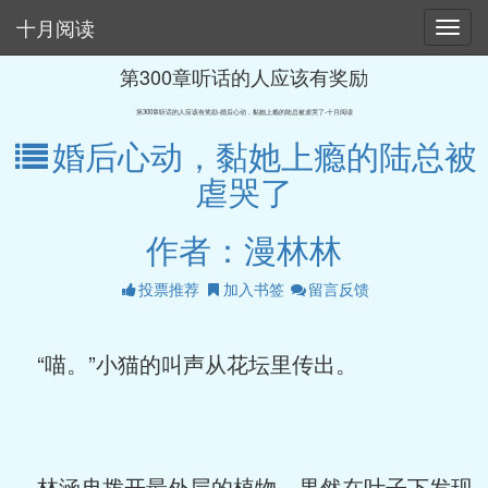
十月阅读
第300章听话的人应该有奖励
第300章听话的人应该有奖励-婚后心动，黏她上瘾的陆总被虐哭了-十月阅读
婚后心动，黏她上瘾的陆总被
虐哭了
作者：漫林林
投票推荐
加入书签
留言反馈
“喵。”小猫的叫声从花坛里传出。
林涵冉拨开最外层的植物，果然在叶子下发现