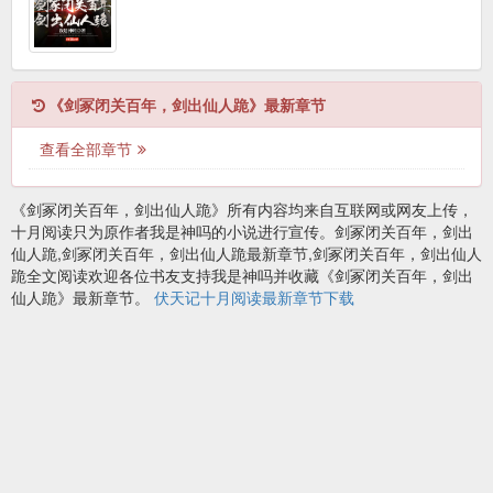
《剑冢闭关百年，剑出仙人跪》最新章节
查看全部章节
《剑冢闭关百年，剑出仙人跪》所有内容均来自互联网或网友上传，
十月阅读只为原作者我是神吗的小说进行宣传。剑冢闭关百年，剑出
仙人跪,剑冢闭关百年，剑出仙人跪最新章节,剑冢闭关百年，剑出仙人
跪全文阅读欢迎各位书友支持我是神吗并收藏《剑冢闭关百年，剑出
仙人跪》最新章节。
伏天记十月阅读最新章节下载