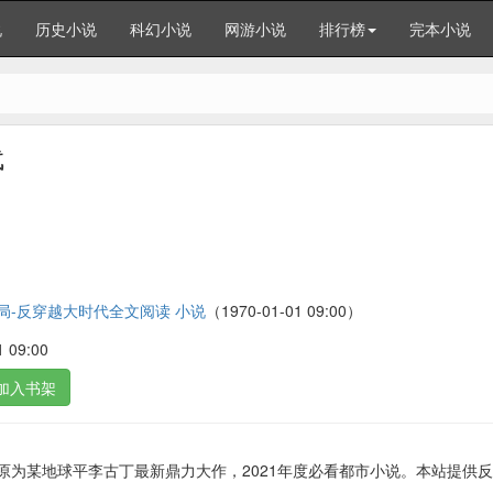
说
历史小说
科幻小说
网游小说
排行榜
完本小说
代
结局-反穿越大时代全文阅读 小说
（1970-01-01 09:00）
09:00
加入书架
原为某地球平李古丁最新鼎力大作，2021年度必看都市小说。本站提供反