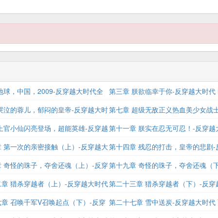
地球，中国，2009-反穿越大时代全
第三章 朕欲临幸于你-反穿越大时代
小说
哭泣的蓉儿，郁闷的皇帝-反穿越大时
第七章 超级无敌正义热血美少女战士
上官小仙闪亮登场，超能英雄-反穿越
大时代 百度百科
第十一章 朕实在忍无可忍！-反穿越大
xt下载
 第一次的亲密接触（上）-反穿越大
下载
第十四章 残忍的打击，皇帝的悲剧-
说
 奇怪的珠子，夺舍还魂（上）-反穿
时代txt下载
第十九章 奇怪的珠子，夺舍还魂（下
txt下载
章 猎杀穿越者（上）-反穿越大时代
越大时代全文阅读 小说
第二十三章 猎杀穿越者（下）-反穿
章 召唤千军V召唤起点（下）-反穿
全文阅读 小说
第二十七章 雪中送炭-反穿越大时代