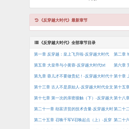
《反穿越大时代》最新章节
《反穿越大时代》全部章节目录
第一章 反穿越：皇上飞升啦-反穿越大时代
第二章 
小说
第五章 大皇帝与小黄蓉-反穿越大时代txt
文阅读 
第六章 
第九章 蓉儿才不要做贵妃！-反穿越大时代十
代xiazai
第十章 
月阅读
第十三章 古人不是原始人-反穿越大时代全文
大时代t
第十五章
阅读
第十七章 第一次的亲密接触（下）-反穿越大
时代 小
第十八章
时代 小说
第二十一章 劫富济贫的技术含量-反穿越大时
越大时代
第二十二
代 小说
第二十五章 召唤千军V召唤起点（上）-反穿
txt下载
第二十六