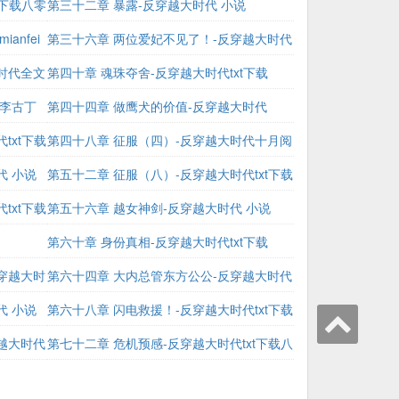
t下载八零
穿越大时代txt下载八零
第三十二章 暴露-反穿越大时代 小说
anfei
第三十六章 两位爱妃不见了！-反穿越大时代
时代全文
xiazai
第四十章 魂珠夺舍-反穿越大时代txt下载
 李古丁
第四十四章 做鹰犬的价值-反穿越大时代
txt下载
mianfei
第四十八章 征服（四）-反穿越大时代十月阅
代 小说
读
第五十二章 征服（八）-反穿越大时代txt下载
txt下载
第五十六章 越女神剑-反穿越大时代 小说
第六十章 身份真相-反穿越大时代txt下载
穿越大时
第六十四章 大内总管东方公公-反穿越大时代
代 小说
小说
第六十八章 闪电救援！-反穿越大时代txt下载
越大时代
第七十二章 危机预感-反穿越大时代txt下载八
零