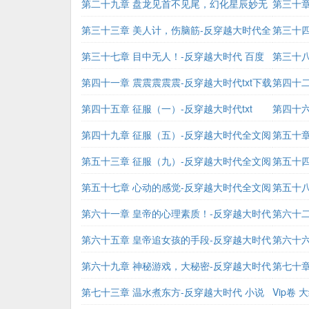
越大时代txt
第二十九章 盘龙见首不见尾，幻化星辰妙无
越大时代x
第三十章
边-反穿越大时代十月阅读
第三十三章 美人计，伤脑筋-反穿越大时代全
代txt
第三十四
文阅读 小说
第三十七章 目中无人！-反穿越大时代 百度
李古丁
第三十八
百科
第四十一章 震震震震震-反穿越大时代txt下载
第四十二
第四十五章 征服（一）-反穿越大时代txt
全文阅读
第四十六
第四十九章 征服（五）-反穿越大时代全文阅
百科
第五十章
读
第五十三章 征服（九）-反穿越大时代全文阅
第五十四
读 小说
第五十七章 心动的感觉-反穿越大时代全文阅
八零
第五十八
读 小说
第六十一章 皇帝的心理素质！-反穿越大时代
第六十二
全文阅读 小说
第六十五章 皇帝追女孩的手段-反穿越大时代
代txt
第六十六
全文阅读 小说
第六十九章 神秘游戏，大秘密-反穿越大时代
第七十章
txt下载
第七十三章 温水煮东方-反穿越大时代 小说
Vip卷