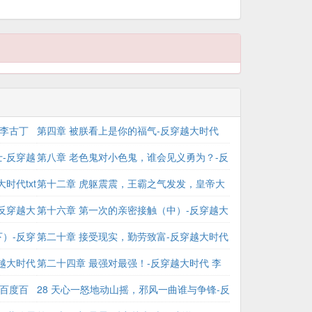
 李古丁
第四章 被朕看上是你的福气-反穿越大时代
-反穿越
mianfei
第八章 老色鬼对小色鬼，谁会见义勇为？-反
时代txt
穿越大时代txt下载八零
第十二章 虎躯震震，王霸之气发发，皇帝大
反穿越大
能-反穿越大时代全文阅读
第十六章 第一次的亲密接触（中）-反穿越大
）-反穿
时代 小说
第二十章 接受现实，勤劳致富-反穿越大时代
越大时代
小说
第二十四章 最强对最强！-反穿越大时代 李
 百度百
古丁
28 天心一怒地动山摇，邪风一曲谁与争锋-反