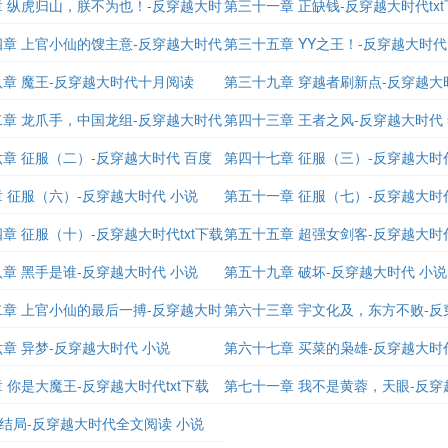
iazai
 纵虎归山，朕不为也！-反穿越大时
科
第三十一章 正缺钱-反穿越大时代tx
下载八零
章 上官小仙的馊主意-反穿越大时代
第三十五章 YY之王！-反穿越大时代mi
章 魔王-反穿越大时代十月阅读
第三十九章 穿越者刷新点-反穿越大
章 龙爪手，中国龙组-反穿越大时代
阅读
第四十三章 王者之风-反穿越大时代
 小说
章 征服（二）-反穿越大时代 百度
第四十七章 征服（三）-反穿越大时代
 征服（六）-反穿越大时代 小说
八零
第五十一章 征服（七）-反穿越大时
章 征服（十）-反穿越大时代txt下载
第五十五章 超强女剑客-反穿越大时代
章 黑手是谁-反穿越大时代 小说
八零
第五十九章 破坏-反穿越大时代 小说
章 上官小仙的最后一搏-反穿越大时
第六十三章 宇文化及，东方不败-反
下载八零
章 异梦-反穿越大时代 小说
代txt下载八零
第六十七章 买菜的枭雄-反穿越大时
 你是大魔王-反穿越大时代txt下载
第七十一章 我不是黄蓉，天眼-反穿
 大结局-反穿越大时代全文阅读 小说
txt下载八零