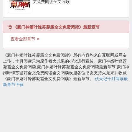
文免费阅读全文阅读
《豪门神婿叶锋苏凝霜全文免费阅读》最新章节
查看全部章节
《豪门神婿叶锋苏凝霜全文免费阅读》所有内容均来自互联网或网友
上传，十月阅读只为原作者火龙果的小说进行宣传。豪门神婿叶锋苏
凝霜全文免费阅读,豪门神婿叶锋苏凝霜全文免费阅读最新章节,豪门神
婿叶锋苏凝霜全文免费阅读全文阅读欢迎各位书友支持火龙果并收藏
《豪门神婿叶锋苏凝霜全文免费阅读》最新章节。
伏天记十月阅读最
新章节下载