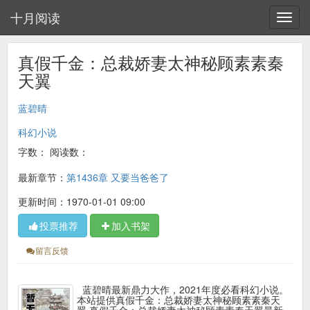
十月阅读
真假千金：总裁娇妻太神秘顾素素秦
天翼
蓝碧晴
科幻小说
字数：
阅读数：
最新章节：
第1436章 又要当爸爸了
更新时间：1970-01-01 09:00
投票推荐
加入书架
留言反馈
蓝碧晴最新鼎力大作，2021年度必看科幻小说。
本站提供真假千金：总裁娇妻太神秘顾素素秦天