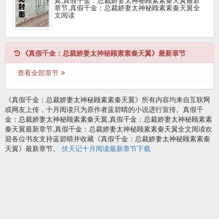
翼,真假千金：总裁娇妻太神秘顾素素秦天翼最新
章节,真假千金：总裁娇妻太神秘顾素素秦天翼全
文阅读
《真假千金：总裁娇妻太神秘顾素素秦天翼》最新章节
查看全部章节
《真假千金：总裁娇妻太神秘顾素素秦天翼》所有内容均来自互联网
或网友上传，十月阅读只为原作者蓝碧晴的小说进行宣传。真假千
金：总裁娇妻太神秘顾素素秦天翼,真假千金：总裁娇妻太神秘顾素素
秦天翼最新章节,真假千金：总裁娇妻太神秘顾素素秦天翼全文阅读欢
迎各位书友支持蓝碧晴并收藏《真假千金：总裁娇妻太神秘顾素素秦
天翼》最新章节。
伏天记十月阅读最新章节下载