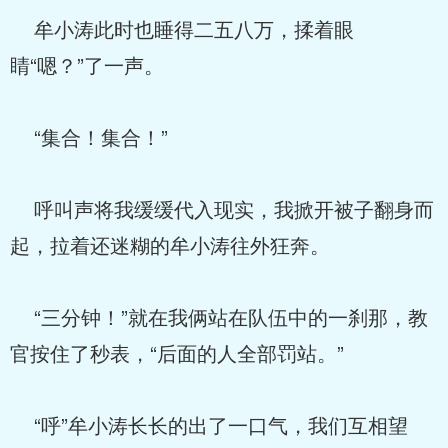
牟小涛此时也睡得二五八万，揉着眼
睛“嗯？”了一声。
“集合！集合！”
呼叫声将我缓缓代入现实，我掀开被子翻身而
起，拉着还迷糊的牟小涛往外狂奔。
“三分钟！”就在我俩站在队伍中的一刹那，教
官按住了秒表，“后面的人全部罚站。”
“呼”牟小涛长长的出了一口气，我们互相望