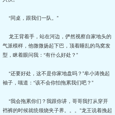
“同桌，跟我们一队。”
龙王背着手，站在河边，俨然视察自家地头的
气派模样，他微微扬起下巴，顶着睡乱的鸟窝发
型，眯着眼问我：“有什么好处？”
“还要好处，这不是你家地盘吗？”牟小涛挽起
袖子，嗤道：“该不会你怕拖累我们吧？”
“我会拖累你们？我跟你讲，哥哥我打从穿开
裆裤的时候就统领烧夹子界。。。”龙王说着挽起