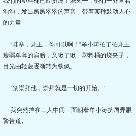
我们的塑料桶已经挤满了烧夹子，他们一齐冒着
泡泡，发出窸窸窣窣的声音，带着某种鼓动人心
的力量。
“哇塞，龙王，你可以啊！”牟小涛拍了拍龙王
瘦弱单薄的肩膀，又瞅了瞅一塑料桶的烧夹子，
目光由轻蔑逐渐转为钦佩。
“别崇拜他，崇拜就是一切的开始。”
我突然挡在二人中间，面朝着牟小涛挤眉弄眼
警告道。