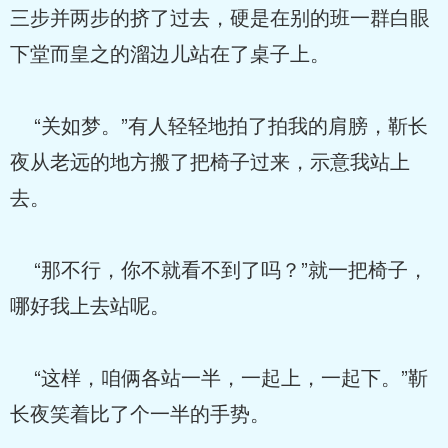
三步并两步的挤了过去，硬是在别的班一群白眼
下堂而皇之的溜边儿站在了桌子上。
“关如梦。”有人轻轻地拍了拍我的肩膀，靳长
夜从老远的地方搬了把椅子过来，示意我站上
去。
“那不行，你不就看不到了吗？”就一把椅子，
哪好我上去站呢。
“这样，咱俩各站一半，一起上，一起下。”靳
长夜笑着比了个一半的手势。