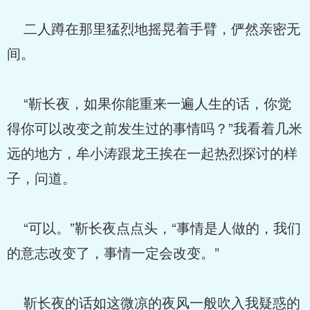
二人蹲在那里猛烈地摇晃着手臂，俨然亲密无
间。
“靳长夜，如果你能重来一遍人生的话，你觉
得你可以改变之前发生过的事情吗？”我看着几米
远的地方，牟小涛跟龙王挨在一起热烈探讨的样
子，问道。
“可以。”靳长夜点点头，“事情是人做的，我们
的意志改变了，事情一定会改变。”
靳长夜的话如这微凉的夜风一般吹入我疑惑的