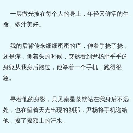
一层微光披在每个人的身上，年轻又鲜活的生
命，多汁美好。
我的后背传来细细密密的痒，伸着手挠了挠，
还是痒，侧着头的时候，突然看到尹杨胖乎乎的
身躯从我身后跑过，他举着一个手机，跑得很
急。
寻着他的身影，只见秦星荼就站在我身后不远
处，也在望着天光出现的刹那，尹杨将手机递给
他，擦了擦额上的汗水。