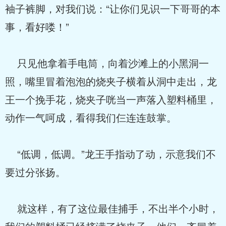
袖子裤脚，对我们说：“让你们见识一下哥哥的本
事，看好喽！”
只见他拿着手电筒，向着沙滩上的小黑洞一
照，嘴里冒着泡泡的烧夹子横着从洞中走出，龙
王一个挽手花，烧夹子咣当一声落入塑料桶里，
动作一气呵成，看得我们仨连连鼓掌。
“低调，低调。”龙王手指动了动，示意我们不
要过分张扬。
就这样，有了这位最佳捕手，不出半个小时，